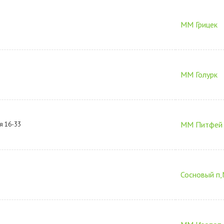
ММ Грицек
ММ Голурк
ММ Питфей
я 16-33
Сосновый п,