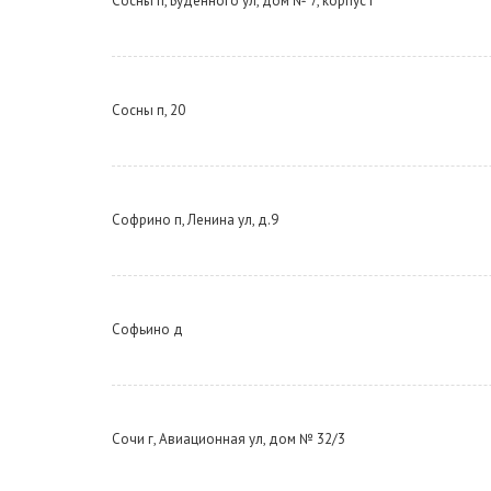
Сосны п, Буденного ул, дом № 7, корпус Г
Сосны п, 20
Софрино п, Ленина ул, д.9
Софьино д
Сочи г, Авиационная ул, дом № 32/3