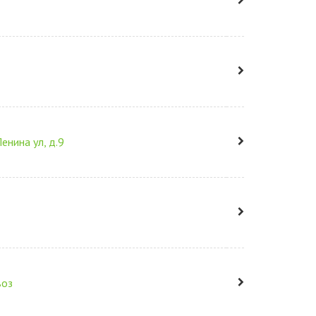
енина ул, д.9
воз