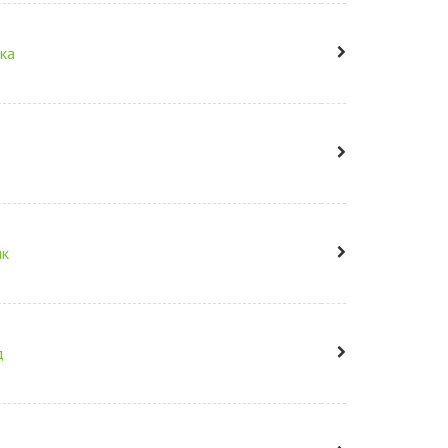
ка
ик
д