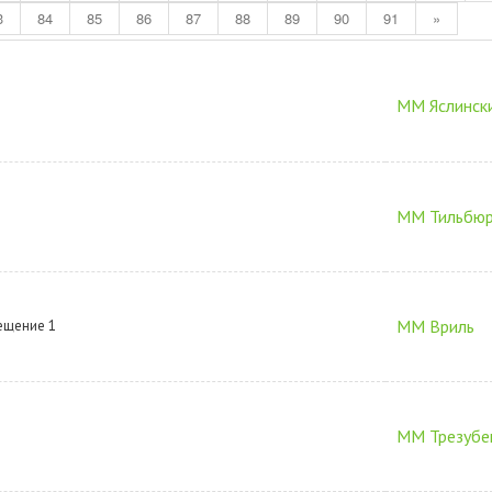
3
84
85
86
87
88
89
90
91
»
ММ Яслинск
ММ Тильбю
ММ Вриль
ещение 1
ММ Трезубе