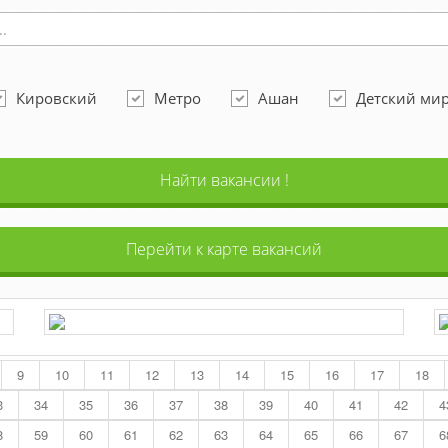
Кировский
Метро
Ашан
Детский ми
Найти вакансии !
Перейти к карте вакансий
9
10
11
12
13
14
15
16
17
18
3
34
35
36
37
38
39
40
41
42
4
8
59
60
61
62
63
64
65
66
67
6