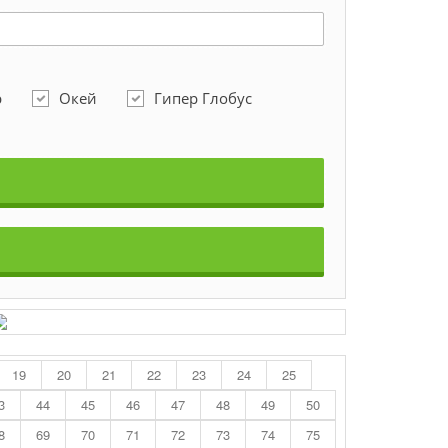
р
Окей
Гипер Глобус
19
20
21
22
23
24
25
3
44
45
46
47
48
49
50
8
69
70
71
72
73
74
75