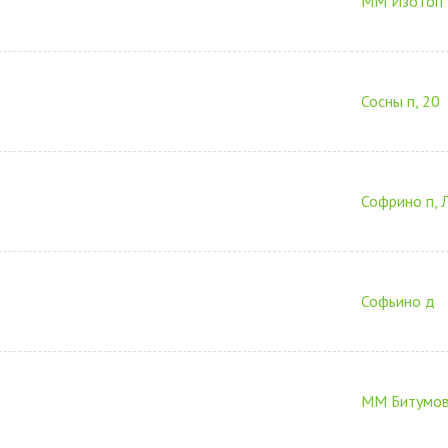
ММ Изотоп
Сосны п, 20
Софрино п, Л
Софьино д
ММ Битумо