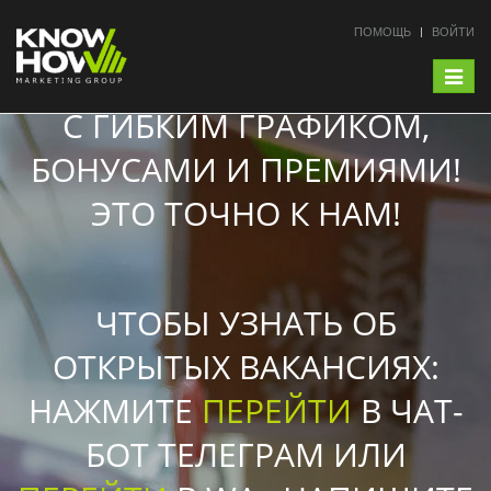
ПОМОЩЬ
ВОЙТИ
НУЖНА РАБОТА?
Toggle
navigat
С ГИБКИМ ГРАФИКОМ,
БОНУСАМИ И ПРЕМИЯМИ!
ЭТО ТОЧНО К НАМ!
ЧТОБЫ УЗНАТЬ ОБ
ОТКРЫТЫХ ВАКАНСИЯХ:
НАЖМИТЕ
ПЕРЕЙТИ
В ЧАТ-
БОТ ТЕЛЕГРАМ ИЛИ