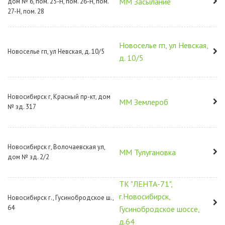
ММ Засылание
дом № 6, пом. 25-Н, пом. 26-Н, пом.
27-Н, пом. 28
Новоселье гп, ул Невская,
Новоселье гп, ул Невская, д. 10/5
д. 10/5
Новосибирск г, Красный пр-кт, дом
ММ Землероб
№ зд. 317
Новосибирск г, Волочаевская ул,
ММ Тулугановка
дом № зд. 2/2
ТК "ЛЕНТА-71",
г.Новосибирск,
Новосибирск г., Гусинобродское ш.,
64
Гусинобродское шоссе,
д.64