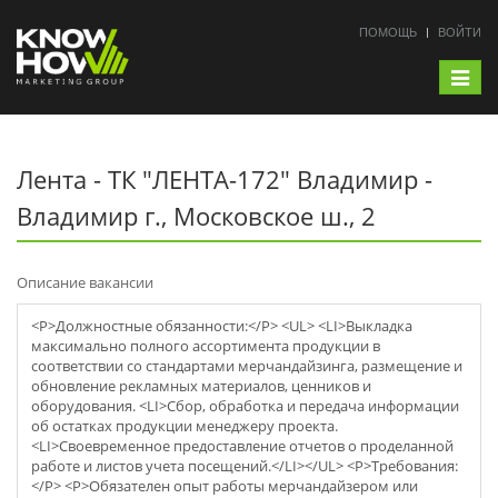
ПОМОЩЬ
ВОЙТИ
Toggle
navigat
Лента - ТК "ЛЕНТА-172" Владимир -
Владимир г., Московское ш., 2
Описание вакансии
<P>Должностные обязанности:</P> <UL> <LI>Выкладка
максимально полного ассортимента продукции в
соответствии со стандартами мерчaндайзинга, размещение и
обновление рекламных материалов, ценников и
оборудования. <LI>Сбор, обработка и передача информации
об остатках продукции менеджеру проекта.
<LI>Своевременное предоставление отчетов о проделанной
работе и листов учета посещений.</LI></UL> <P>Требования:
</P> <P>Обязателен опыт работы мерчaндайзером или