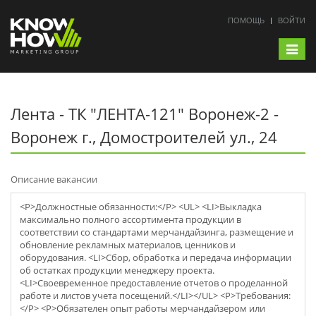
ПОМОЩЬ
ВОЙТИ
Toggle
navigat
Лента - ТК "ЛЕНТА-121" Воронеж-2 -
Воронеж г., Домостроителей ул., 24
Описание вакансии
<P>Должностные обязанности:</P> <UL> <LI>Выкладка
максимально полного ассортимента продукции в
соответствии со стандартами мерчaндайзинга, размещение и
обновление рекламных материалов, ценников и
оборудования. <LI>Сбор, обработка и передача информации
об остатках продукции менеджеру проекта.
<LI>Своевременное предоставление отчетов о проделанной
работе и листов учета посещений.</LI></UL> <P>Требования:
</P> <P>Обязателен опыт работы мерчaндайзером или