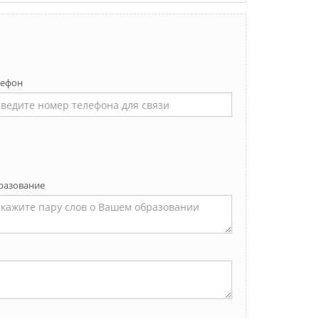
лефон
разование