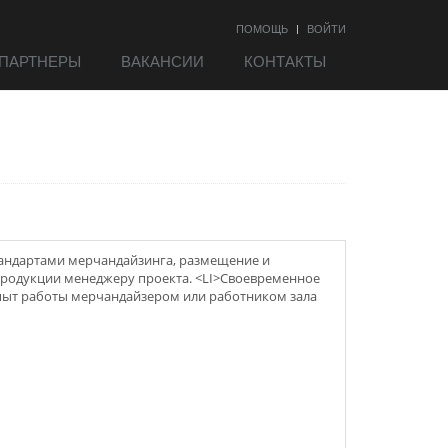
ПОМОЩЬ
ВОЙТИ
ПАРТНЕРЫ
ВАКАНСИИ
КОНТАКТЫ
тандартами мерчaндайзинга, размещение и
продукции менеджеру проекта. <LI>Своевременное
опыт работы мерчaндайзером или работником зала