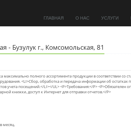
ГЛАВНАЯ
О НАС
УСЛУГИ
я - Бузулук г., Комсомольская, 81
ка максимально полного ассортимента продукции в соответствии со с
рудования. <LI>Сбор, обработка и передача информации об остатках 
стов учета посещений.</LI></UL> <P>Требования:</P> <P>Обязателен 
рной книжки, доступ к Интернет для отправки отчетов.</P>
в месяц.