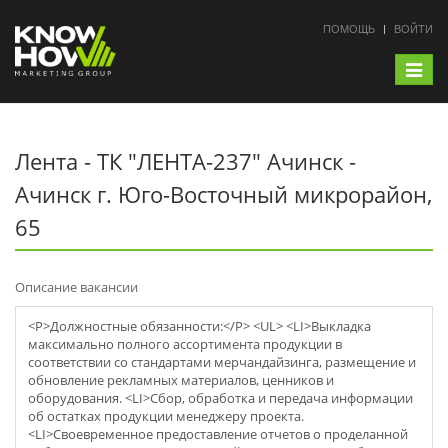
ПОМОЩЬ
ВОЙТИ
Toggle
navigat
Лента - ТК "ЛЕНТА-237" Ачинск -
Ачинск г. Юго-Восточный микрорайон,
65
Описание вакансии
<P>Должностные обязанности:</P> <UL> <LI>Выкладка
максимально полного ассортимента продукции в
соответствии со стандартами мерчaндайзинга, размещение и
обновление рекламных материалов, ценников и
оборудования. <LI>Сбор, обработка и передача информации
об остатках продукции менеджеру проекта.
<LI>Своевременное предоставление отчетов о проделанной