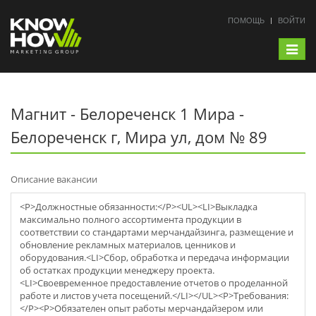
ПОМОЩЬ
ВОЙТИ
Toggle
navigat
Магнит - Белореченск 1 Мира -
Белореченск г, Мира ул, дом № 89
Описание вакансии
<P>Должностные обязанности:</P><UL><LI>Выкладка
максимально полного ассортимента продукции в
соответствии со стандартами мерчaндайзинга, размещение и
обновление рекламных материалов, ценников и
оборудования.<LI>Сбор, обработка и передача информации
об остатках продукции менеджеру проекта.
<LI>Своевременное предоставление отчетов о проделанной
работе и листов учета посещений.</LI></UL><P>Требования:
</P><P>Обязателен опыт работы мерчaндайзером или