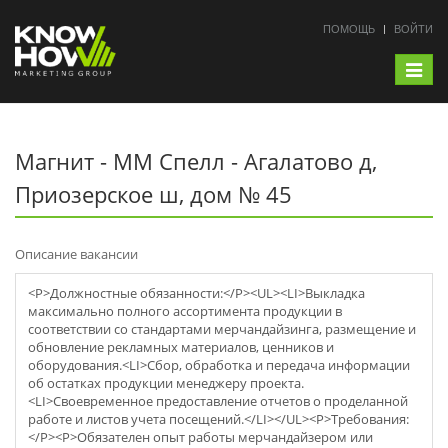
ПОМОЩЬ
ВОЙТИ
Toggle
navigat
Магнит - ММ Спелл - Агалатово д,
Приозерское ш, дом № 45
Описание вакансии
<P>Должностные обязанности:</P><UL><LI>Выкладка
максимально полного ассортимента продукции в
соответствии со стандартами мерчaндайзинга, размещение и
обновление рекламных материалов, ценников и
оборудования.<LI>Сбор, обработка и передача информации
об остатках продукции менеджеру проекта.
<LI>Своевременное предоставление отчетов о проделанной
работе и листов учета посещений.</LI></UL><P>Требования:
</P><P>Обязателен опыт работы мерчaндайзером или