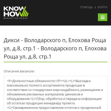
ПОМОЩЬ
ВОЙТИ
Toggle
navigat
Дикси - Володарского п, Елохова Роща
ул, д.8, стр.1 - Володарского п, Елохова
Роща ул, д.8, стр.1
Описание вакансии
<P>Должностные обязанности:</P><UL><LI>Выкладка
максимально полного ассортимента продукции в
соответствии со стандартами мерчaндайзинга, размещение и
обновление рекламных материалов, ценников и
оборудования.<LI>Сбор, обработка и передача информации
об остатках продукции менеджеру проекта.
<LI>Своевременное предоставление отчетов о проделанной