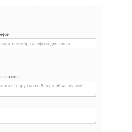
лефон
разование