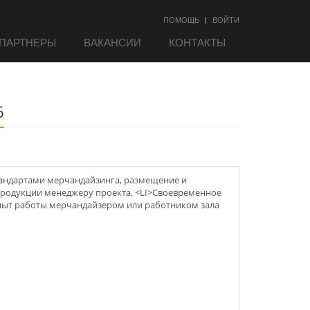
ПОМОЩЬ
ВОЙТИ
ПАРТНЕРЫ
ВАКАНСИИ
КОНТАКТЫ
6
тандартами мерчaндайзинга, размещение и
продукции менеджеру проекта. <LI>Своевременное
опыт работы мерчaндайзером или работником зала