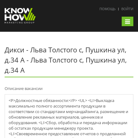
ПОМОЩЬ
ВОЙТИ
Toggle
navigat
Дикси - Льва Толстого с, Пушкина ул,
д.34 А - Льва Толстого с, Пушкина ул,
д.34 А
Описание вакансии
<P>Должностные обязанности:</P> <UL> <LI>Выкладка
максимально полного ассортимента продукции в
соответствии со стандартами мерчaндайзинга, размещение и
обновление рекламных материалов, ценников и
оборудования. <LI>Сбор, обработка и передача информации
об остатках продукции менеджеру проекта.
<LI>Своевременное предоставление отчетов о проделанной